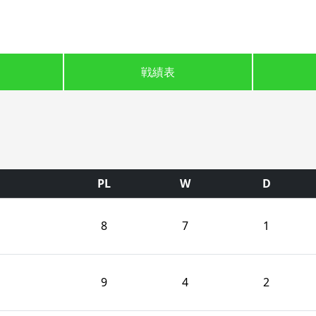
戦績表
PL
W
D
8
7
1
9
4
2