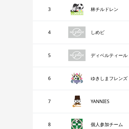
3
林チルドレン
4
しめビ
5
ディベルティール
6
ゆきしまフレンズ
7
YANNIES
8
個人参加チーム